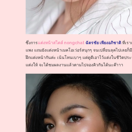
ซึ่งการ
แต่งหน้าสไตล์ nongchat
ฉัตรชัย เพียงอภิชาติ
ที่เร
แพง แถมยังแต่งหน้าเมคโอเว่อร์สนุกๆ จนเปลี่ยนลุคไปเลยก็
ฝึกแต่งหน้ากันค่ะ เน้นโทนเบาๆ แต่ดูดีเอาไว้แต่งในชีวิตปร
แต่งให้ จะได้ชมผลงานแล้วตามไปจองคิวกันได้นะค๊าาา