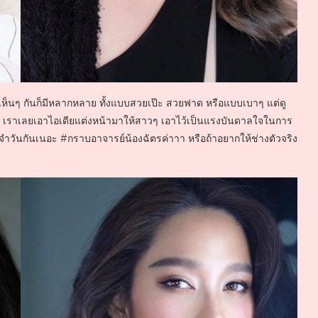
าเห็นๆ กันก็มีหลากหลาย ทั้งแบบสวยเป๊ะ สวยฟาด หรือแบบเบาๆ แต่ดู
มี เราเลยเอาไอเดียแต่งหน้ามาให้สาวๆ เอาไว้เป็นแรงบันดาลใจในการ
ะจำวันกันเนอะ #กราบอาจารย์น้องฉัตรค่าาา หรือถ้าอยากให้ช่างตัวจริง