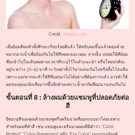
Credit :
freepik.com
เมื่อย้อมสีผมทั่วทั้งศีรษะเรียบร้อยดีแล้ว ให้หนีบผมขึ้นแล้วคลุมด้วย
หมวกอาบน้ำเพื่อป้องกันไม่ให้สีหยดเลอะเทอะ จากนั้น ปล่อยให้สีย้อม
ซึมเข้าไปในเส้นผมตามเวลาที่ระบุไว้ในคำแนะนำ หรือโดยปกติจะ
อยู่ระหว่าง 30-45 นาที ระวังอย่าทิ้งไว้นานจนเกินไปหรือทิ้งไว้จนลืม
เพราะนอกจากจะทำให้สีที่ออกมาไม่ได้อย่างที่ต้องการแล้ว อาจทำให้
ผมของคุณแห้งเสียมากขึ้นอีกด้วยเพราะน้ำยากัดสีผมนานจนเกินไป
ขั้นตอนที่ 8 : ล้างผมด้วยแชมพูที่ปลอดภัยต่อ
สี
ยืดอายุสีของคุณด้วยแชมพูหรือครีมนวดที่ออกแบบมาโดยเฉพาะ
สำหรับผมที่ทำสี เช่น แชมพูและครีมนวดผมที่มีคำว่า “Color
Protect” “Color-Preserving” หรือ “For Color” บนบรรจุภัณฑ์