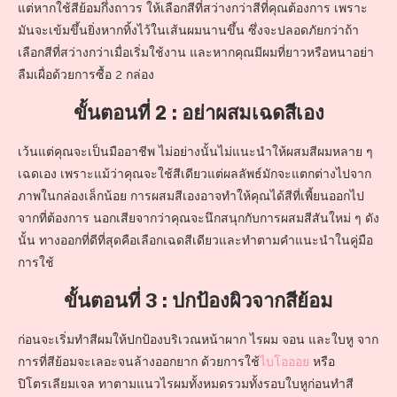
แต่หากใช้สีย้อมกึ่งถาวร ให้เลือกสีที่สว่างกว่าสีที่คุณต้องการ เพราะ
มันจะเข้มขึ้นยิ่งหากทิ้งไว้ในเส้นผมนานขึ้น ซึ่งจะปลอดภัยกว่าถ้า
เลือกสีที่สว่างกว่าเมื่อเริ่มใช้งาน และหากคุณมีผมที่ยาวหรือหนาอย่า
ลืมเผื่อด้วยการซื้อ 2 กล่อง
ขั้นตอนที่ 2 : อย่าผสมเฉดสีเอง
เว้นแต่คุณจะเป็นมืออาชีพ ไม่อย่างนั้นไม่แนะนำให้ผสมสีผมหลาย ๆ
เฉดเอง เพราะแม้ว่าคุณจะใช้สีเดียวแต่ผลลัพธ์มักจะแตกต่างไปจาก
ภาพในกล่องเล็กน้อย การผสมสีเองอาจทำให้คุณได้สีที่เพี้ยนออกไป
จากที่ต้องการ นอกเสียจากว่าคุณจะนึกสนุกกับการผสมสีสันใหม่ ๆ ดัง
นั้น ทางออกที่ดีที่สุดคือเลือกเฉดสีเดียวและทำตามคำแนะนำในคู่มือ
การใช้
ขั้นตอนที่ 3 : ปกป้องผิวจากสีย้อม
ก่อนจะเริ่มทำสีผมให้ปกป้องบริเวณหน้าผาก ไรผม จอน และใบหู จาก
การที่สีย้อมจะเลอะจนล้างออกยาก ด้วยการใช้
ไบโอออย
หรือ
ปิโตรเลียมเจล ทาตามแนวไรผมทั้งหมดรวมทั้งรอบใบหูก่อนทำสี