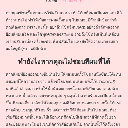
Credit :
freepik.com
หากคุณข้ามขั้นตอนการใช้ครีมนวด จะทำให้เกล็ดผมเปิดออกและสีก็
ทำงานต่อไป ทำให้เมื่อสระผมครั้งต่อ ๆ ไปคุณจะมีสีผมสีเข้มกว่าที่
คุณต้องการ เพราะฉะนั้น อย่าลืมใช้ครีมนวดผมอย่างล้ำลึกหลังจาก
ย้อมสีผมเสร็จ และใช้ทุกครั้งหลังสระผม รวมถึงใช้ทรีทเม้นท์เคลือบ
เงาผมสัปดาห์ละครั้งจะช่วยฟื้นฟูสีผมได้ และยังให้ความเงางามแก่
ผมให้ดูมีสุขภาพดีอีกด้วย
ทำยังไงหากคุณไม่ชอบสีผมที่ได้
หากสีผมที่ย้อมออกมาเข้มเกินไป ให้ผสมเบกกิ้งโซดาหนึ่งช้อนโต๊ะกับ
แชมพูที่ให้ความกระจ่าง แล้วชโลมลงบนเส้นผมทิ้งไว้ประมาณ 5
นาทีแล้วล้างออก หรือใช้น้ำมันมะกอกชโลมผมที่เปียกหมาด ห่อด้วย
หมวกอาบน้ำแล้ววางผ้าขนหนูอุ่น ๆ คลุมไว้ ความร้อนจะเปิดเกล็ดผม
ขึ้นเพียงพอที่จะปล่อยให้โมเลกุลของสีย้อมหลุดออกมา จากนั้นให้สระ
ตามด้วยแชมพูปกติโดยเร็ว แต่หากว่าสีที่ได้อ่อนเกินไป คุณจะต้อง
เพิ่มสีย้อมมากขึ้น และให้เลือกเฉดสีถัดไปที่เข้มกว่าสีที่ทำครั้งแรก
และย้อมเฉพาะในบริเวณที่คิดว่าสีอ่อนเกินไป จากนั้นทิ้งไว้ครึ่งเวลา