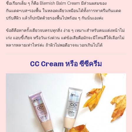
ชื่อเรียกเต็ม ๆ ก็คือ Blemish Balm Cream มีส่วนผสมของ
กันแดด+เบส+รองพื้น ในหลอดเดียวเหมือนได้ทั้งการทาครีมกันแดด
ปรับสีผิว แล้วก็ปกปิดด้วยรองพื้นไปพร้อม ๆ กันนั่นเองค่ะ
ข้อดีคือทาครั้งเดียวจบครบทุกสิ่ง ง่าย ๆ เหมาะสำหรับคนแต่งหน้าไม่
เก่ง แอบขี้เกียจ หรือวันเร่งด่วน แต่ข้อเสียคือมักจะมีโทนสีให้เลือกไม่
หลากหลายเท่าไหร่ค่ะ ถ้าผิวไม่พอดีอาจจะวอกเกินไปได้
CC Cream หรือ ซีซีครีม