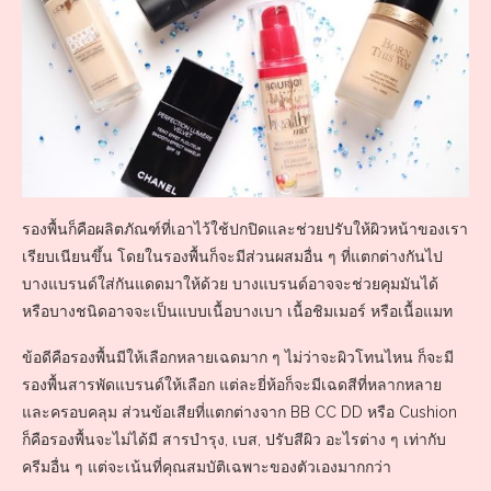
รองพื้นก็คือผลิตภัณฑ์ที่เอาไว้ใช้ปกปิดและช่วยปรับให้ผิวหน้าของเรา
เรียบเนียนขึ้น โดยในรองพื้นก็จะมีส่วนผสมอื่น ๆ ที่แตกต่างกันไป
บางแบรนด์ใส่กันแดดมาให้ด้วย บางแบรนด์อาจจะช่วยคุมมันได้
หรือบางชนิดอาจจะเป็นแบบเนื้อบางเบา เนื้อชิมเมอร์ หรือเนื้อแมท
ข้อดีคือรองพื้นมีให้เลือกหลายเฉดมาก ๆ ไม่ว่าจะผิวโทนไหน ก็จะมี
รองพื้นสารพัดแบรนด์ให้เลือก แต่ละยี่ห้อก็จะมีเฉดสีที่หลากหลาย
และครอบคลุม ส่วนข้อเสียที่แตกต่างจาก BB CC DD หรือ Cushion
ก็คือรองพื้นจะไม่ได้มี สารบำรุง, เบส, ปรับสีผิว อะไรต่าง ๆ เท่ากับ
ครีมอื่น ๆ แต่จะเน้นที่คุณสมบัติเฉพาะของตัวเองมากกว่า