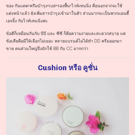
ของ กันแดด+ครีมบำรุง+เบส+รองพื้น+ไวท์เทนนิ่ง คือนอกจากจะใช้
แต่งหน้าแล้ว ยังเพิ่มสารบำรุงเข้ามาในตัว ส่วนมากจะเป็นพวกแอนตี้
เอจจิ้ง กับไวท์เทนนิ่งค่ะ
ข้อดีก็เหมือนกันกับ บีบี และ ซีซี ก็คือความง่ายและสะดวกสบาย แต่
ข้อเสียคือมีให้เลือกไม่เยอะ หลายแบรนด์ไม่ได้ทำ DD ครีมออกมา
ขาย คนส่วนใหญ่จึงมักใช้ BB กับ CC มากกว่า
Cushion หรือ คูชั่น