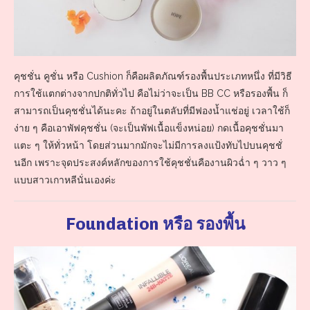
คุชชั่น คูชั่น หรือ Cushion ก็คือผลิตภัณฑ์รองพื้นประเภทหนึ่ง ที่มีวิธี
การใช้แตกต่างจากปกติทั่วไป คือไม่ว่าจะเป็น BB CC หรือรองพื้น ก็
สามารถเป็นคุชชั่นได้นะคะ ถ้าอยู่ในตลับที่มีฟองน้ำแช่อยู่ เวลาใช้ก็
ง่าย ๆ คือเอาพัฟคุชชั่น (จะเป็นพัฟเนื้อแข็งหน่อย) กดเนื้อคุชชั่นมา
แตะ ๆ ให้ทั่วหน้า โดยส่วนมากมักจะไม่มีการลงแป้งทับไปบนคุชชั่
นอีก เพราะจุดประสงค์หลักของการใช้คุชชั่นคืองานผิวฉ่ำ ๆ วาว ๆ
แบบสาวเกาหลีนั่นเองค่ะ
Foundation หรือ รองพื้น