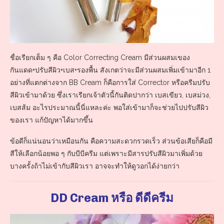
ชื่อเรียกเต็ม ๆ คือ Color Correcting Cream มีส่วนผสมเของ
กันแดด+ปรับสีผิว+เบส+รองพื้น สังเกตว่าจะมีส่วนผสมเพิ่มเข้ามาอีก 1
อย่างที่แตกต่างจาก BB Cream ก็คือการใส่ Corrector หรือครีมปรับ
สีผิวเข้ามาด้วย ซึ่งเราเรียกเจ้าตัวนี้กันติดปากว่า เบสเขียว, เบสม่วง,
เบสส้ม อะไรประมาณนี้นี่แหละค่ะ พอใส่เข้ามาก็จะช่วยไปปรับสีผิว
ของเรา แก้ปัญหาได้มากขึ้น
ข้อดีก็แน่นอนว่าเหมือนกัน คือความสะดวกรวดเร็ว ส่วนข้อเสียก็คือมี
สีให้เลือกน้อยพอ ๆ กับบีบีครีม แต่เพราะมีสารปรับสีผิวมาเพิ่มด้วย
บางครั้งถ้าไม่เข้ากับสีผิวเรา อาจจะทำให้ดูวอกได้ง่ายกว่า
DD Cream หรือ ดีดีครีม