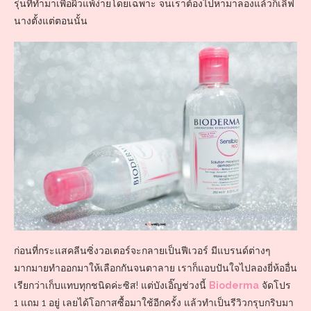
รุ่นที่ทำมาเพื่อผิวแพ้ง่ายโดยเฉพาะ จนเราต้องไปหามาลองแล้วก็เลิฟ
นางตั้งแต่ตอนนั้น
ก่อนที่กระแสคลีนซิ่งวอเตอร์จะกลายเป็นฟีเวอร์ มีแบรนด์ต่างๆ
มากมายทำออกมาให้เลือกกันจนตาลาย เราก็แอบปันใจไปลองยี่ห้ออื่น
เรียกว่าเก็บแทบทุกชนิดค่ะซิส! แต่บังเอิ๊ญช่วงนี้
Bioderma
จัดโปร
1 แถม 1 อยู่ เลยได้โอกาสซื้อมาใช้อีกครั้ง แล้วทำเป็นรีวิวกรุบกริบมา