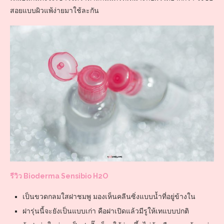
สอยแบบผิวแพ้ง่ายมาใช้ละกัน
รีวิว Bioderma Sensibio H2O
เป็นขวดกลมใสฝาชมพู มองเห็นคลีนซิ่งแบบน้ำที่อยู่ข้างใน
ฝารุ่นนี้จะยังเป็นแบบเก่า คือฝาเปิดแล้วมีรูให้เทแบบปกติ