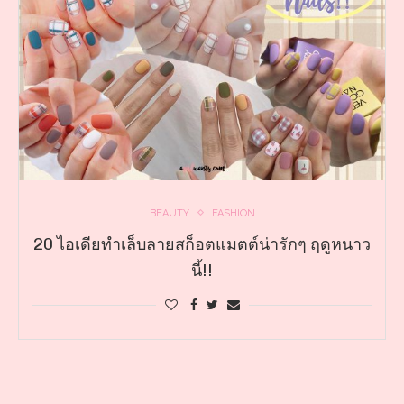
BEAUTY
FASHION
20 ไอเดียทำเล็บลายสก็อตแมตต์น่ารักๆ ฤดูหนาว
นี้!!