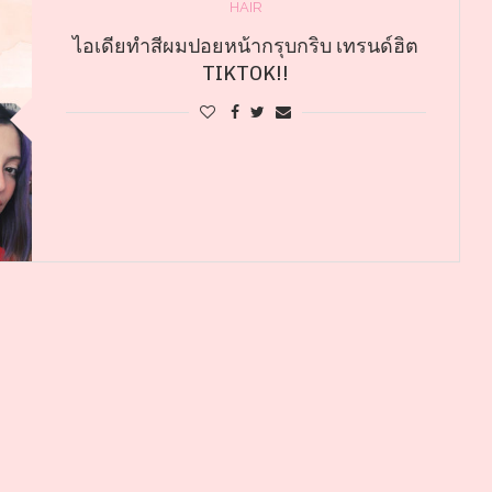
HAIR
ไอเดียทำสีผมปอยหน้ากรุบกริบ เทรนด์ฮิต
TIKTOK!!