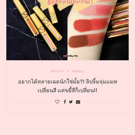
BEAUTY
Makeup
อยากได้หลายเฉดนักใช่มั้ย?! ลิปจิ้มจุ่มแมท
เปลี่ยนสี แค่ขยี้สีก็เปลี่ยน!!