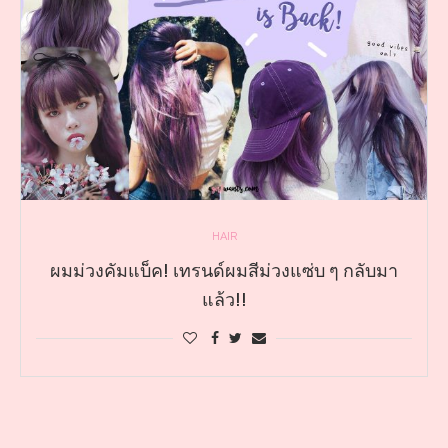
HAIR
ผมม่วงคัมแบ็ค! เทรนด์ผมสีม่วงแซ่บ ๆ กลับมา
แล้ว!!