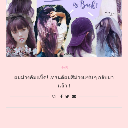
HAIR
ผมม่วงคัมแบ็ค! เทรนด์ผมสีม่วงแซ่บ ๆ กลับมา
แล้ว!!