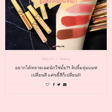
BEAUTY
Makeup
อยากได้หลายเฉดนักใช่มั้ย?! ลิปจิ้มจุ่มแมท
เปลี่ยนสี แค่ขยี้สีก็เปลี่ยน!!