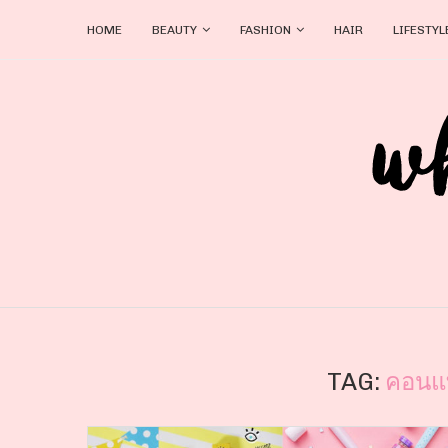
HOME
BEAUTY
FASHION
HAIR
LIFESTYL
TAG:
คอนแ