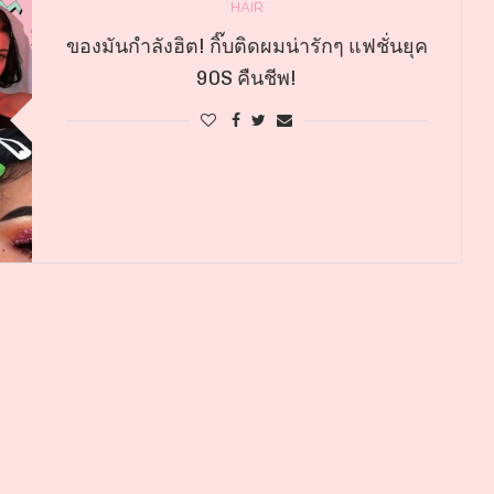
HAIR
ของมันกำลังฮิต! กิ๊บติดผมน่ารักๆ แฟชั่นยุค
90S คืนชีพ!