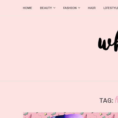
HOME
BEAUTY
FASHION
HAIR
LIFESTYL
TAG:
ก