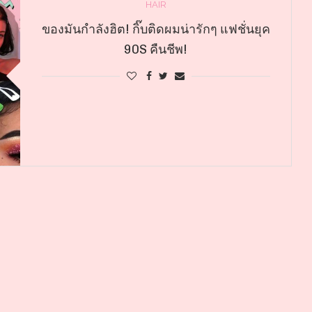
HAIR
ของมันกำลังฮิต! กิ๊บติดผมน่ารักๆ แฟชั่นยุค
90S คืนชีพ!