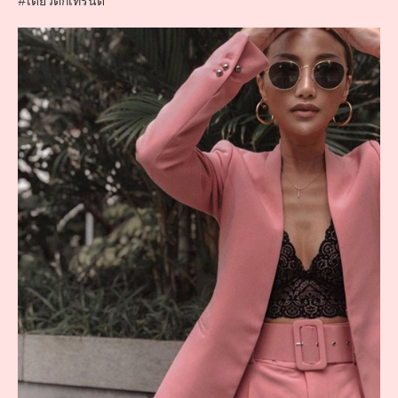
#เดี๋ยวตกเทรนด์