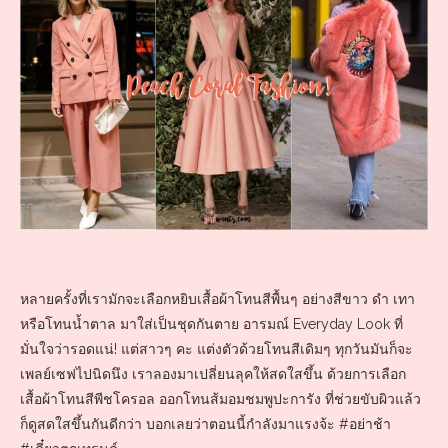
หลายครั้งที่เรามักจะเลือกหยิบเสื้อผ้าโทนสีพื้นๆ อย่างสีขาว ดำ เทา
หรือโทนน้ำตาล มาใส่เป็นชุดกันตาย อารมณ์ Everyday Look ที่
มั่นใจว่ารอดแน่! แต่สาวๆ คะ แต่งตัวด้วยโทนสีเดิมๆ ทุกวันมันก็จะ
เพลย์เซฟไปนิดนึง เราลองมาเปลี่ยนลุคให้สดใสขึ้น ด้วยการเลือก
เสื้อผ้าโทนสีพีชโครอล ออกโทนส้มอมชมพูปะการัง ที่ช่วยขับผิวแล้ว
ก็ดูสดใสขึ้นกันดีกว่า บอกเลยว่าตอนนี้กำลังมาแรงจ้ะ #อย่าช้า