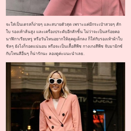
จะใส่เป็นเดรสก็ง่ายๆ และสบายตัวสุด เพราะแค่มีกระเป๋าสวยๆ สัก
ใบ รองเท้าส้นสูง และเครื่องประดับอีกสักชิ้น ไม่ว่าจะเป็นสร้อยคอ
นาฬิกาเรียบหรู หรือวันไหนอยากให้ลุคดูเด็กลง ก็ใส่กับรองเท้าผ้าใบ
ชิลๆ ยังไงก็รอดแน่นอน หรือจะเป็นเสื้อสีพีช กางเกงสีพีช จับมามิกซ์
กับโทนสีอื่นๆ ก็น่ารักนะ ลองดูค่ะแนะนำเลย..